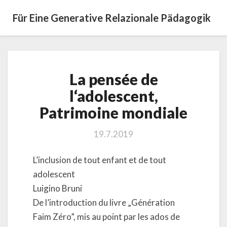
Für Eine Generative Relazionale Pädagogik
La
La pensée de
pensée
de
l‘adolescent,
l‘adolescent,
Patrimoine mondiale
Patrimoine
mondiale
19.7.2019
L’inclusion de tout enfant et de tout
adolescent
Luigino Bruni
De l’introduction du livre „Génération
Faim Zéro”, mis au point par les ados de