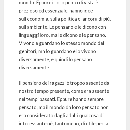
mondo. Eppure il loro punto di vista è
prezioso ed essenziale: hanno idee
sull’economia, sulla politica e, ancora di più,
sull’ambiente. Le pensano e le dicono con
linguaggi loro, ma le dicono e le pensano.
Vivono e guardano lo stesso mondo dei
genitori, ma lo guardano e lo vivono
diversamente, e quindi lo pensano
diversamente.
Il pensiero dei ragazzi è troppo assente dal
nostro tempo presente, come era assente
nei tempi passati. Eppure hanno sempre
pensato, ma il mondo da loro pensato non
era considerato dagli adulti qualcosa di
interessante né, tantomeno, di utile per la