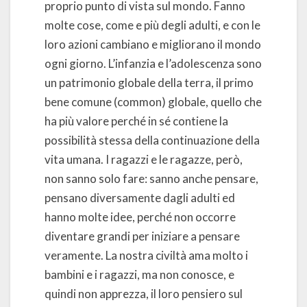
proprio punto di vista sul mondo. Fanno
molte cose, come e più degli adulti, e con le
loro azioni cambiano e migliorano il mondo
ogni giorno. L’infanzia e l’adolescenza sono
un patrimonio globale della terra, il primo
bene comune (common) globale, quello che
ha più valore perché in sé contiene la
possibilità stessa della continuazione della
vita umana. I ragazzi e le ragazze, però,
non sanno solo fare: sanno anche pensare,
pensano diversamente dagli adulti ed
hanno molte idee, perché non occorre
diventare grandi per iniziare a pensare
veramente. La nostra civiltà ama molto i
bambini e i ragazzi, ma non conosce, e
quindi non apprezza, il loro pensiero sul