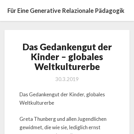
Für Eine Generative Relazionale Pädagogik
Das
Das Gedankengut der
Gedankengut
der
Kinder – globales
Kinder
Weltkulturerbe
–
globales
Weltkulturerbe
30.3.2019
Das Gedankengut der Kinder, globales
Weltkulturerbe
Greta Thunberg und allen Jugendlichen
gewidmet, die wie sie, lediglich ernst