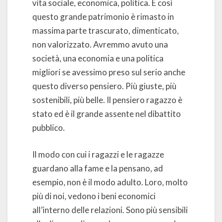
vita sociale, economica, politica. E così
questo grande patrimonio è rimasto in
massima parte trascurato, dimenticato,
non valorizzato. Avremmo avuto una
società, una economia e una politica
migliori se avessimo preso sul serio anche
questo diverso pensiero. Più giuste, più
sostenibili, più belle. Il pensiero ragazzo è
stato ed è il grande assente nel dibattito
pubblico.
Il modo con cui i ragazzi e le ragazze
guardano alla fame e la pensano, ad
esempio, non è il modo adulto. Loro, molto
più di noi, vedono i beni economici
all’interno delle relazioni. Sono più sensibili