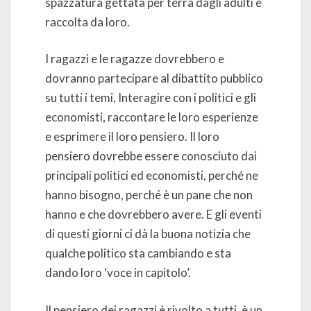
spazzatura gettata per terra dagli adulti e
raccolta da loro.
I ragazzi e le ragazze dovrebbero e
dovranno partecipare al dibattito pubblico
su tutti i temi, Interagire con i politici e gli
economisti, raccontare le loro esperienze
e esprimere il loro pensiero. Il loro
pensiero dovrebbe essere conosciuto dai
principali politici ed economisti, perché ne
hanno bisogno, perché è un pane che non
hanno e che dovrebbero avere. E gli eventi
di questi giorni ci dà la buona notizia che
qualche politico sta cambiando e sta
dando loro ‘voce in capitolo’.
Il pensiero dei ragazzi è rivolto a tutti, è un