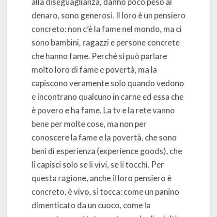
alla diseguaglianza, danno poco peso al
denaro, sono generosi. Il loro è un pensiero
concreto: non c’è la fame nel mondo, ma ci
sono bambini, ragazzi e persone concrete
che hanno fame. Perché si può parlare
molto loro di fame e povertà, ma la
capiscono veramente solo quando vedono
e incontrano qualcuno in carne ed essa che
è povero e ha fame. La tv e la rete vanno
bene per molte cose, ma non per
conoscere la fame e la povertà, che sono
beni di esperienza (experience goods), che
li capisci solo se li vivi, se li tocchi. Per
questa ragione, anche il loro pensiero è
concreto, è vivo, si tocca: come un panino
dimenticato da un cuoco, come la