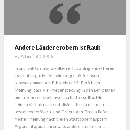
Andere Länder erobern ist Raub
Andere
Länder
By
Admin
|
8.1.2026
erobern
ist
Trump will Grönland völkerrechtswidrig annektieren.
Raub
Das hat negative Auswirkungen bis in unsere
Klassenzimmer. Als Ethiklehrer i.R. Bin ich der
Meinung, dass die Friedensbildung in den Lehrplänen
einen höheren Stellenwert erhalten sollte. Mit
seinem Verhalten destabilisiert Trump die noch
bestehenden Werte und Ordnungen. Trump liefert
meiner Meinung nach vielen Staatsoberhäuptern
Argumente, auch ihrerseits andere Länder und …