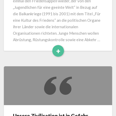
einmal den Friedensappell wieder, der von den
„Jugendlichen für eine geeinte Welt“ in Bezug auf
die Balkankriege (1991 bis 2001) mit dem Titel „Für
eine Kultur des Friedens“ an die politischen Organe
ihrer Länder sowie die internationalen
Organisationen richteten. Junge Menschen wollen
Abrüstung, Rüstungskontrolle sowie eine Abkehr …
+
Read
More
Unsere Zivilisation ist in Gefahr
Unsere