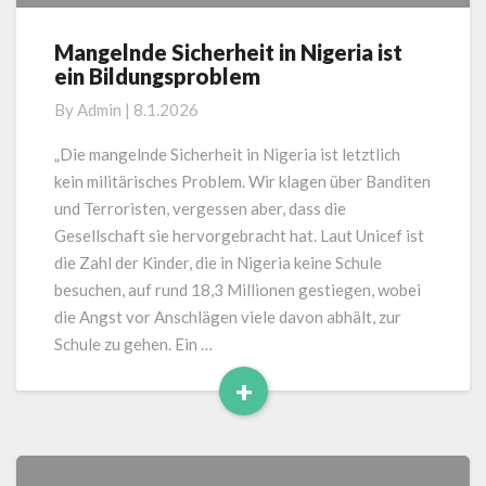
Mangelnde Sicherheit in Nigeria ist
Mangelnde
ein Bildungsproblem
Sicherheit
in
By
Admin
|
8.1.2026
Nigeria
ist
„Die mangelnde Sicherheit in Nigeria ist letztlich
ein
kein militärisches Problem. Wir klagen über Banditen
Bildungsproblem
und Terroristen, vergessen aber, dass die
Gesellschaft sie hervorgebracht hat. Laut Unicef ist
die Zahl der Kinder, die in Nigeria keine Schule
besuchen, auf rund 18,3 Millionen gestiegen, wobei
die Angst vor Anschlägen viele davon abhält, zur
Schule zu gehen. Ein …
+
Read
More