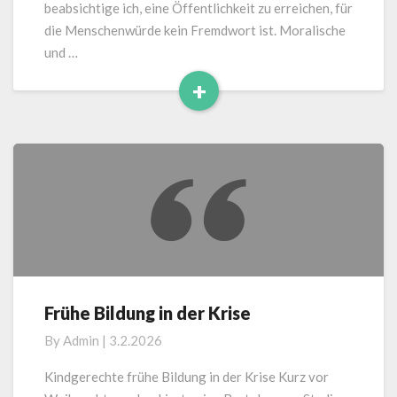
beabsichtige ich, eine Öffentlichkeit zu erreichen, für
die Menschenwürde kein Fremdwort ist. Moralische
und …
+
Read
More
Frühe Bildung in der Krise
Frühe
Bildung
By
Admin
|
3.2.2026
in
der
Kindgerechte frühe Bildung in der Krise Kurz vor
Krise