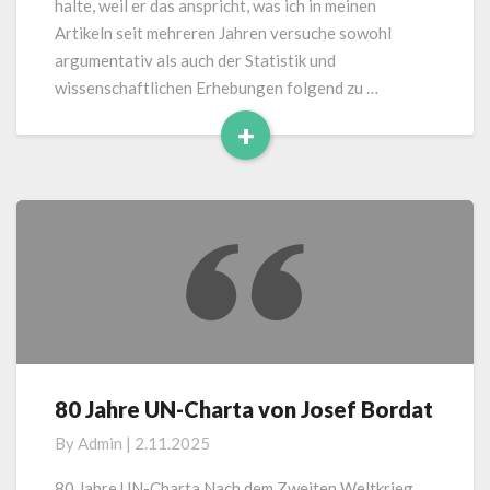
halte, weil er das anspricht, was ich in meinen
Artikeln seit mehreren Jahren versuche sowohl
argumentativ als auch der Statistik und
wissenschaftlichen Erhebungen folgend zu …
+
Read
More
80 Jahre UN-Charta von Josef Bordat
80
Jahre
By
Admin
|
2.11.2025
UN-
Charta
80 Jahre UN-Charta Nach dem Zweiten Weltkrieg