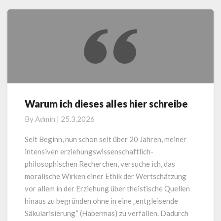
More
Warum ich dieses alles hier schreibe
Warum
ich
By
Admin
|
25.3.2026
dieses
alles
Seit Beginn, nun schon seit über 20 Jahren, meiner
hier
intensiven erziehungswissenschaftlich-
schreibe
philosophischen Recherchen, versuche ich, das
moralische Wirken einer Ethik der Wertschätzung
vor allem in der Erziehung über theistische Quellen
hinaus zu begründen ohne in eine „entgleisende
Säkularisierung“ (Habermas) zu verfallen. Dadurch