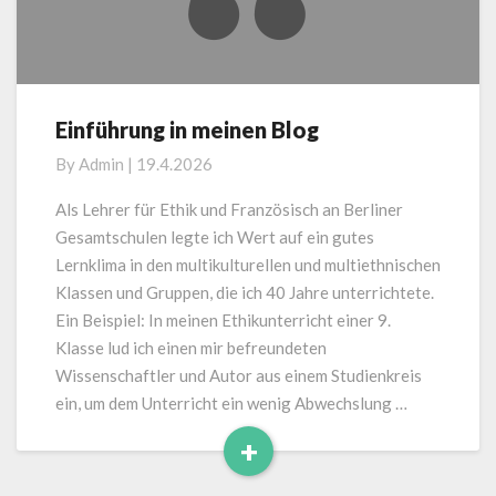
Einführung in meinen Blog
Einführung
in
By
Admin
|
19.4.2026
meinen
Blog
Als Lehrer für Ethik und Französisch an Berliner
Gesamtschulen legte ich Wert auf ein gutes
Lernklima in den multikulturellen und multiethnischen
Klassen und Gruppen, die ich 40 Jahre unterrichtete.
Ein Beispiel: In meinen Ethikunterricht einer 9.
Klasse lud ich einen mir befreundeten
Wissenschaftler und Autor aus einem Studienkreis
ein, um dem Unterricht ein wenig Abwechslung …
+
Read