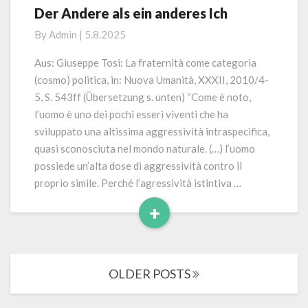
Der Andere als ein anderes Ich
Der
Andere
By
Admin
|
5.8.2025
als
ein
Aus: Giuseppe Tosi: La fraternità come categoria
anderes
(cosmo) politica, in: Nuova Umanità, XXXII, 2010/4-
Ich
5, S. 543ff (Übersetzung s. unten) “Come è noto,
l’uomo è uno dei pochi esseri viventi che ha
sviluppato una altissima aggressività intraspecifica,
quasi sconosciuta nel mondo naturale. (…) l’uomo
possiede un’alta dose di aggressività contro il
proprio simile. Perché l’agressività istintiva …
+
Read
More
Posts
OLDER POSTS
navigation