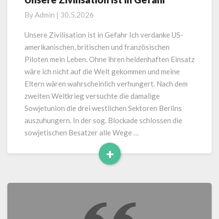
Zivilisation
By
Admin
|
30.5.2026
ist
in
Unsere Zivilisation ist in Gefahr Ich verdanke US-
Gefahr
amerikanischen, britischen und französischen
Piloten mein Leben. Ohne ihren heldenhaften Einsatz
wäre ich nicht auf die Welt gekommen und meine
Eltern wären wahrscheinlich verhungert. Nach dem
zweiten Weltkrieg versuchte die damalige
Sowjetunion die drei westlichen Sektoren Berlins
auszuhungern. In der sog. Blockade schlossen die
sowjetischen Besatzer alle Wege …
+
Read
More