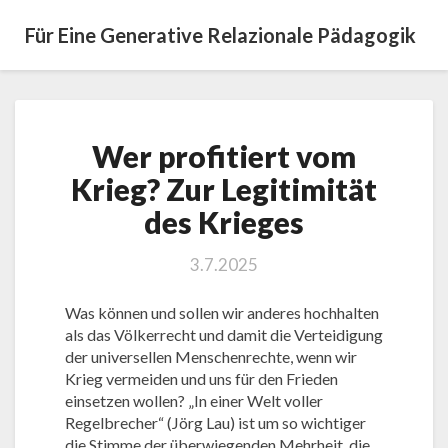
Für Eine Generative Relazionale Pädagogik
Wer
Wer profitiert vom
profitiert
vom
Krieg? Zur Legitimität
Krieg?
des Krieges
Zur
Legitimität
des
3.7.2025
Krieges
Was können und sollen wir anderes hochhalten
als das Völkerrecht und damit die Verteidigung
der universellen Menschenrechte, wenn wir
Krieg vermeiden und uns für den Frieden
einsetzen wollen? „In einer Welt voller
Regelbrecher“ (Jörg Lau) ist um so wichtiger
die Stimme der überwiegenden Mehrheit, die