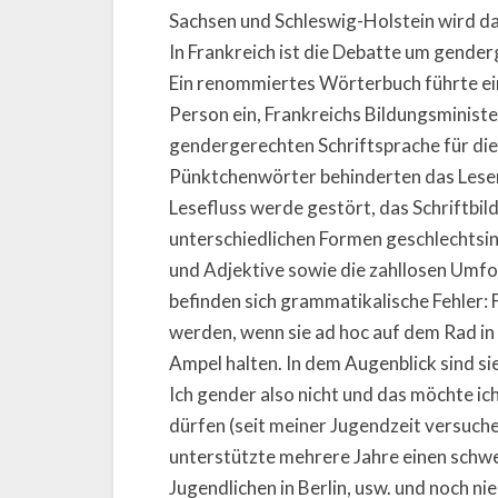
Sachsen und Schleswig-Holstein wird da
In Frankreich ist die Debatte um gender
Ein renommiertes Wörterbuch führte ei
Person ein, Frankreichs Bildungsministe
gendergerechten Schriftsprache für die
Pünktchenwörter behinderten das Lesen,
Lesefluss werde gestört, das Schriftbild
unterschiedlichen Formen geschlechtsin
und Adjektive sowie die zahllosen Umfo
befinden sich grammatikalische Fehler:
werden, wenn sie ad hoc auf dem Rad in 
Ampel halten. In dem Augenblick sind si
Ich gender also nicht und das möchte ic
dürfen (seit meiner Jugendzeit versuche i
unterstützte mehrere Jahre einen schw
Jugendlichen in Berlin, usw. und noch ni