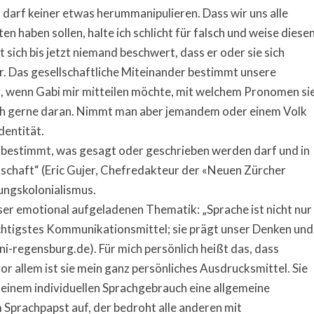
 darf keiner etwas herummanipulieren. Dass wir uns alle
en haben sollen, halte ich schlicht für falsch und weise diese
 sich bis jetzt niemand beschwert, dass er oder sie sich
der. Das gesellschaftliche Miteinander bestimmt unsere
ng, wenn Gabi mir mitteilen möchte, mit welchem Pronomen si
ch gerne daran. Nimmt man aber jemandem oder einem Volk
dentität.
r bestimmt, was gesagt oder geschrieben werden darf und in
lschaft“ (Eric Gujer, Chefredakteur der «Neuen Zürcher
ungskolonialismus.
ser emotional aufgeladenen Thematik: „Sprache ist nicht nur
chtigstes Kommunikationsmittel; sie prägt unser Denken und
i-regensburg.de). Für mich persönlich heißt das, dass
or allem ist sie mein ganz persönliches Ausdrucksmittel. Sie
seinem individuellen Sprachgebrauch eine allgemeine
m Sprachpapst auf, der bedroht alle anderen mit