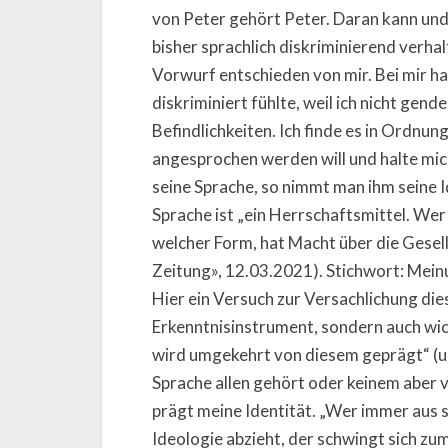
von Peter gehört Peter. Daran kann und
bisher sprachlich diskriminierend verhalt
Vorwurf entschieden von mir. Bei mir hat
diskriminiert fühlte, weil ich nicht gen
Befindlichkeiten. Ich finde es in Ordnu
angesprochen werden will und halte mi
seine Sprache, so nimmt man ihm seine I
Sprache ist „ein Herrschaftsmittel. We
welcher Form, hat Macht über die Gesel
Zeitung», 12.03.2021). Stichwort: Mein
Hier ein Versuch zur Versachlichung die
Erkenntnisinstrument, sondern auch wi
wird umgekehrt von diesem geprägt“ (un
Sprache allen gehört oder keinem aber v
prägt meine Identität. „Wer immer aus 
Ideologie abzieht, der schwingt sich zu