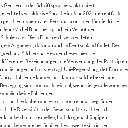
s Gendern in der Schriftsprache sanktioniert.
gerechte bzw. inklusive Sprache im Jahr 2021 neu entfacht.
n geschlechtsneutrales Personalpronomen für die dritte
r Jean-Michel Blanquer sprach ein Verbot der
 Schulen aus. Die in Frankreich verwendeten
 ein Argument, das man auch in Deutschland findet: Der
 „verhunzt“. Ich erspare es dem Leser, hier die
differenter Bezeichnungen, die Verwendung der Partizipien
rmulierungen aufzulisten (vgl. Uni-Regensburg.de). Darunte
 Fahrradfahrende können nur dann als solche bezeichnet
Bewegung sind, noch nicht einmal, wenn sie gerade vor einer
e nämlich keine Fahrenden.
h mir auch erlauben und es kurz noch einmal begründen
ch, die Diversität in der Gesellschaft zu achten, ich
er kranken Homosexuellen, half drogenabhängigen
emand, keiner meiner Schüler, beschwerte sich in den