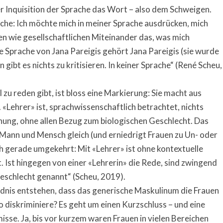
r Inquisition der Sprache das Wort – also dem Schweigen.
ache: Ich möchte mich in meiner Sprache ausdrücken, mich
hen wie gesellschaftlichen Miteinander das, was mich
 Sprache von Jana Pareigis gehört Jana Pareigis (sie wurde
gibt es nichts zu kritisieren. In keiner Sprache“ (René Scheu,
l zu reden gibt, ist bloss eine Markierung: Sie macht aus
 «Lehrer» ist, sprachwissenschaftlich betrachtet, nichts
hnung, ohne allen Bezug zum biologischen Geschlecht. Das
 Mann und Mensch gleich (und erniedrigt Frauen zu Un- oder
h gerade umgekehrt: Mit «Lehrer» ist ohne kontextuelle
 Ist hingegen von einer «Lehrerin» die Rede, sind zwingend
Geschlecht genannt“ (Scheu, 2019).
dnis entstehen, dass das generische Maskulinum die Frauen
o diskriminiere? Es geht um einen Kurzschluss – und eine
sse. Ja, bis vor kurzem waren Frauen in vielen Bereichen