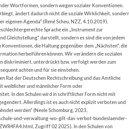
lnder Wortformen, sondern wegen sozialer Konventionen.
biegt, ändert dadurch nicht die soziale Wirklichkeit, sonder
 der eigenen Agenda“ (René Scheu, NZZ, 4.10.2019).
 geschlechtergerechte Sprache ein „Instrument zur
d Gleichstellung“ darstellt, sondern es sind die von jedem
en Konventionen, die Haltung gegenüber dem „Nächsten“, die
formation herbeiführen können. Wir verändern die sozialen
 diskriminiert, unterdrückt bzw. verfolgt werden zum
sequent achten und für sie einstehen.
 den Rat der Deutschen Rechtschreibung und das Amtliche
t weiblicher und männlicher Form oder
et. In den Schulen wird in schriftlicher Form nicht mit
endert. Allerdings ist es auch nicht explizit verboten und
geahndet werden“ (Neele Schomburg, 2023,
-schule-und-verwaltung-wo-gilt-das-verbot-bundeslaender-
FA4.html, Zugriff 02 2025). In den Schulen von