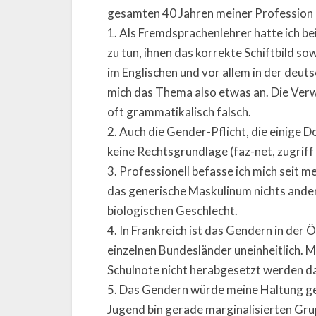
gesamten 40 Jahren meiner Profession al
1. Als Fremdsprachenlehrer hatte ich b
zu tun, ihnen das korrekte Schiftbild s
im Englischen und vor allem in der deut
mich das Thema also etwas an. Die Verw
oft grammatikalisch falsch.
2. Auch die Gender-Pflicht, die einige
keine Rechtsgrundlage (faz-net, zugriff
3. Professionell befasse ich mich seit 
das generische Maskulinum nichts ander
biologischen Geschlecht.
4. In Frankreich ist das Gendern in der 
einzelnen Bundesländer uneinheitlich. M
Schulnote nicht herabgesetzt werden da
5. Das Gendern würde meine Haltung ge
Jugend bin gerade marginalisierten Gru