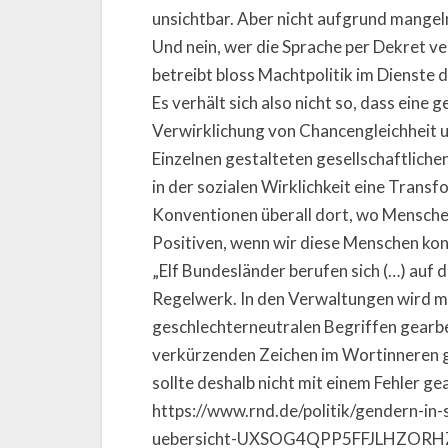
unsichtbar. Aber nicht aufgrund mange
Und nein, wer die Sprache per Dekret ver
betreibt bloss Machtpolitik im Dienste
Es verhält sich also nicht so, dass eine
Verwirklichung von Chancengleichheit un
Einzelnen gestalteten gesellschaftlich
in der sozialen Wirklichkeit eine Trans
Konventionen überall dort, wo Menschen
Positiven, wenn wir diese Menschen kon
„Elf Bundesländer berufen sich (…) auf
Regelwerk. In den Verwaltungen wird mi
geschlechterneutralen Begriffen gearbeit
verkürzenden Zeichen im Wortinneren geg
sollte deshalb nicht mit einem Fehler 
https://www.rnd.de/politik/gendern-in
uebersicht-UXSOG4QPP5FFJLHZORHZWR4