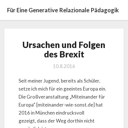
Für Eine Generative Relazionale Pädagogik
Ursachen
Ursachen und Folgen
und
Folgen
des Brexit
des
Brexit
10.8.2016
Seit meiner Jugend, bereits als Schüler,
setze ich mich für ein geeintes Europa ein.
Die Großveranstaltung „Miteinander für
Europa“ [miteinander-wie-sonst.de] hat
2016 in München eindrucksvoll
gezeigt, dass der Weg dorthin nicht